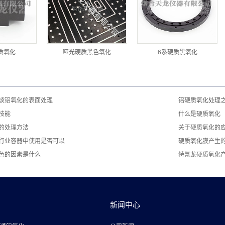
硬质氧化
哑光硬质黑色氧化
6系硬质黑氧化
谈铝氧化的表面处理
铝硬质氧化处理
技能
什么是硬质氧化
的处理方法
关于硬质氧化的
行业容器中使用是否可以
硬质氧化膜产生
色的因素是什么
特氟龙硬质氧化
新闻中心