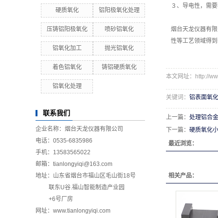
３、导电性，需要
硬质氧化
铝阳极氧化处理
压铸铝阳极氧化
喷砂铝氧化
烟台天龙仪器有限
性等工艺领域得到
铝氧化加工
抛光铝氧化
着色铝氧化
铸铝硬质氧化
本文网址：http://www.t
铝氧化处理
关键词：
铝表面氧
联系我们
上一篇：
处理铝合
企业名称：烟台天龙仪器有限公司
下一篇：
硬质氧化
电话：0535-6835986
最近浏览：
手机：13583565022
邮箱：tianlongyiqi@163.com
地址：山东省烟台市福山区毛山街18号
相关产品：
联东U谷.福山智能制造产业园
+6号厂房
网址：www.tianlongyiqi.com