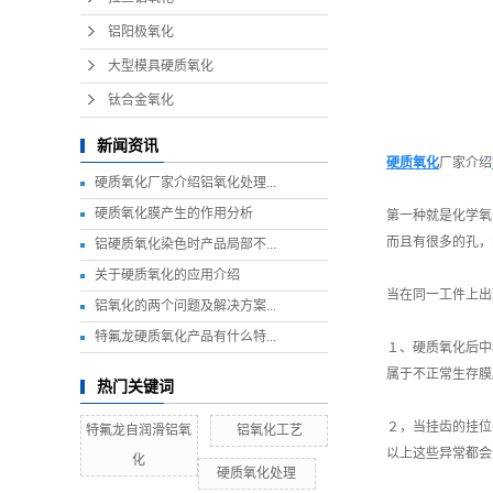
铝阳极氧化
大型模具硬质氧化
钛合金氧化
新闻资讯
硬质氧化
厂家介绍
硬质氧化厂家介绍铝氧化处理...
硬质氧化膜产生的作用分析
第一种就是化学氧
而且有很多的孔，
铝硬质氧化染色时产品局部不...
关于硬质氧化的应用介绍
当在同一工件上出
铝氧化的两个问题及解决方案...
特氟龙硬质氧化产品有什么特...
１、硬质氧化后中
属于不正常生存膜
热门关键词
２，当挂齿的挂位
特氟龙自润滑铝氧
铝氧化工艺
以上这些异常都会
化
硬质氧化处理