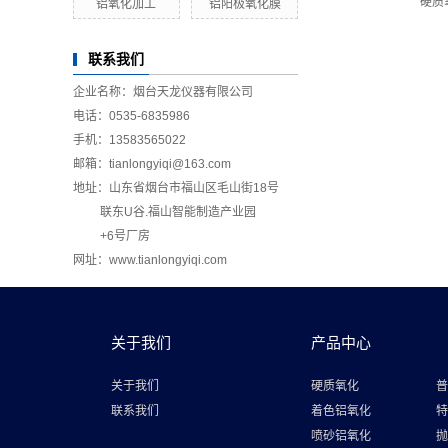
硬质
铝氧化加工
铝阳极氧化膜
联系我们
企业名称：烟台天龙仪器有限公司
电话：0535-6835986
手机：13583565022
邮箱：tianlongyiqi@163.com
地址：山东省烟台市福山区毛山街18号
联东U谷.福山智能制造产业园
+6号厂房
网址：www.tianlongyiqi.com
关于我们
产品中心
关于我们
硬质氧化
普
联系我们
着色铝氧化
特
喷砂铝氧化
抛