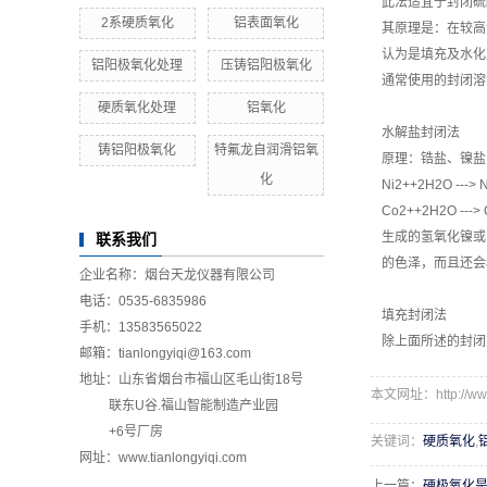
此法适宜于封闭硫
2系硬质氧化
铝表面氧化
其原理是：在较高
认为是填充及水化
铝阳极氧化处理
压铸铝阳极氧化
通常使用的封闭溶
硬质氧化处理
铝氧化
水解盐封闭法
铸铝阳极氧化
特氟龙自润滑铝氧
原理：锆盐、镍盐
化
Ni2++2H2O ---> 
Co2++2H2O --->
生成的氢氧化镍或
联系我们
的色泽，而且还会
企业名称：烟台天龙仪器有限公司
电话：0535-6835986
填充封闭法
手机：13583565022
除上面所述的封闭
邮箱：tianlongyiqi@163.com
地址：山东省烟台市福山区毛山街18号
本文网址：http://www.t
联东U谷.福山智能制造产业园
+6号厂房
关键词：
硬质氧化
,
网址：www.tianlongyiqi.com
上一篇：
硬极氧化