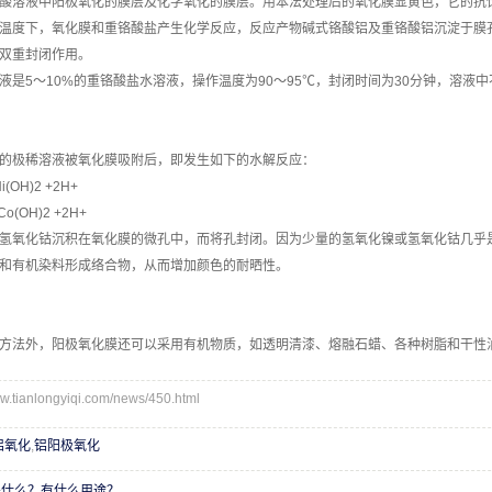
酸溶液中阳极氧化的膜层及化学氧化的膜层。用本法处理后的氧化膜显黄色，它的抗
温度下，氧化膜和重铬酸盐产生化学反应，反应产物碱式铬酸铝及重铬酸铝沉淀于膜
双重封闭作用。
液是5～10%的重铬酸盐水溶液，操作温度为90～95℃，封闭时间为30分钟，溶液
的极稀溶液被氧化膜吸附后，即发生如下的水解反应：
Ni(OH)2 +2H+
 Co(OH)2 +2H+
氢氧化钴沉积在氧化膜的微孔中，而将孔封闭。因为少量的氢氧化镍或氢氧化钴几乎
和有机染料形成络合物，从而增加颜色的耐晒性。
方法外，阳极氧化膜还可以采用有机物质，如透明清漆、熔融石蜡、各种树脂和干性
ianlongyiqi.com/news/450.html
铝氧化
,
铝阳极氧化
是什么？有什么用途？