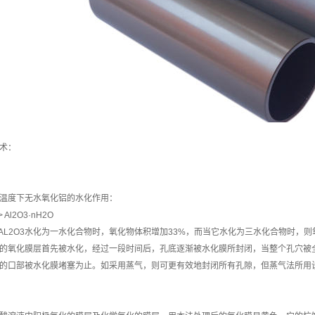
术：
温度下无水氧化铝的水化作用：
-> Al2O3·nH2O
的γ-AL2O3水化为一水化合物时，氧化物体积增加33%，而当它水化为三水化合物时
的氧化膜层首先被水化，经过一段时间后，孔底逐渐被水化膜所封闭，当整个孔穴被
的口部被水化膜堵塞为止。如采用蒸气，则可更有效地封闭所有孔隙，但蒸气法所用