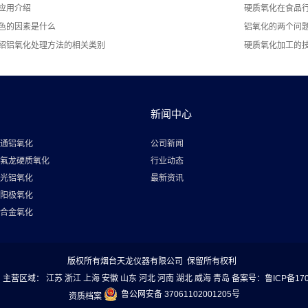
应用介绍
硬质氧化在食品
色的因素是什么
铝氧化的两个问题
绍铝氧化处理方法的相关类别
硬质氧化加工的
新闻中心
通铝氧化
公司新闻
氟龙硬质氧化
行业动态
光铝氧化
最新资讯
阳极氧化
合金氧化
版权所有烟台天龙仪器有限公司 保留所有权利
 主营区域：
江苏
浙江
上海
安徽
山东
河北
河南
湖北
威海
青岛
备案号：
鲁ICP备170
鲁公网安备 37061102001205号
资质档案