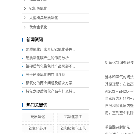
铝阳极氧化
大型模具硬质氧化
钛合金氧化
新闻资讯
硬质氧化厂家介绍铝氧化处理...
硬质氧化膜产生的作用分析
铝氧化封闭处理技
铝硬质氧化染色时产品局部不...
关于硬质氧化的应用介绍
沸水和蒸气封闭法
铝氧化的两个问题及解决方案...
其原理是：在较高
特氟龙硬质氧化产品有什么特...
Al2O3 + nH2O --
当密度为3.42
热门关键词
挡层和多孔层内壁
用，直到整个孔隙
硬质氧化
铝氧化加工
重铬酸盐封闭法
铝氧化处理
铝阳极氧化工艺