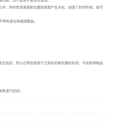
蚀性高，但不适用于装饰性使用。
孔中，同时热溶液使氧化膜层表面产生水化，加强了封闭作用。故可
中不得有氯化物或硫酸盐。
是无色的，所以它特别适用于已染色的氧化膜的封闭，不会影响制品
油等进行封闭。