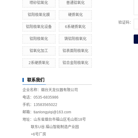
喷砂铝氧化
普通铝氧化
铝阳极氧化膜
硬质氧化
验证码：
铝阳极氧化设备
6系硬质氧化
铝阳极氧化
铸铝阳极氧化
铝氧化加工
铝表面阳极氧化
2系硬质氧化
铝合金阳极氧化
联系我们
企业名称：烟台天龙仪器有限公司
电话：0535-6835986
手机：13583565022
邮箱：tianlongyiqi@163.com
地址：山东省烟台市福山区毛山街18号
联东U谷.福山智能制造产业园
+6号厂房